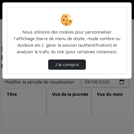
Rechercher u
Accueil
Nous utilisons des cookies pour personnaliser
l’affichage (barre de menu de droite, mode sombre ou
dyslexie etc.), gérer la session (authentification) et
Statistiques de visualisation de la vidéo
analyser le trafic du site (pour certaines instances).
Méthodes de diagnostic partagé - cours n°3 -
thème n°2 - mooc diagnostiquer les territoires
J’ai compris
Modifier la période de visualisation
Titre
Vue de la journée
Vue du mois