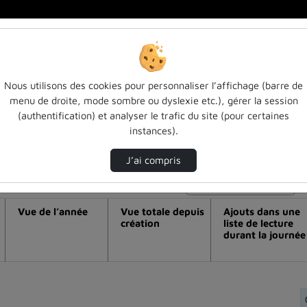
Nous utilisons des cookies pour personnaliser l’affichage (barre de
menu de droite, mode sombre ou dyslexie etc.), gérer la session
éo [festival mycéliades] "sf et corps fé
(authentification) et analyser le trafic du site (pour certaines
instances).
J’ai compris
Modifier la période de visualisation
Vue de l’année
Vue totale depuis
Ajouts dans une
création
liste de lecture
durant la journée