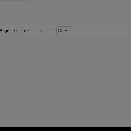
Page   
 de 