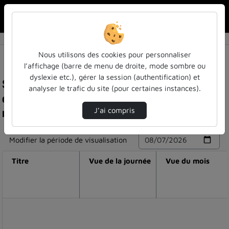
Rechercher u
Accueil
Nous utilisons des cookies pour personnaliser
l’affichage (barre de menu de droite, mode sombre ou
dyslexie etc.), gérer la session (authentification) et
Statistiques de visualisation de la vidéo 50 ans
analyser le trafic du site (pour certaines instances).
de jeux de rôle - 9 - l’histoire du jeu de rôle au
regard du guide du rôliste galactique
J’ai compris
Modifier la période de visualisation
Titre
Vue de la journée
Vue du mois