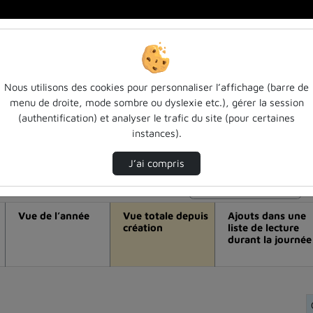
Nous utilisons des cookies pour personnaliser l’affichage (barre de
menu de droite, mode sombre ou dyslexie etc.), gérer la session
idéo La tragédie du sac de cabrières (
(authentification) et analyser le trafic du site (pour certaines
instances).
s / seconde partie
J’ai compris
Modifier la période de visualisation
Vue de l’année
Vue totale depuis
Ajouts dans une
création
liste de lecture
durant la journée