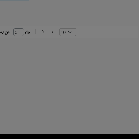
Page   
 de 