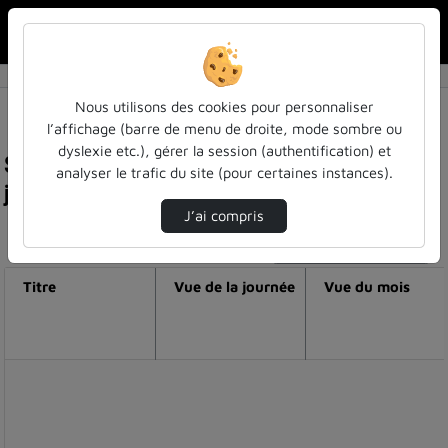
Rechercher u
Accueil
Nous utilisons des cookies pour personnaliser
l’affichage (barre de menu de droite, mode sombre ou
dyslexie etc.), gérer la session (authentification) et
Statistiques de visualisation de la vidéo Clip
analyser le trafic du site (pour certaines instances).
jaces 2017
J’ai compris
Modifier la période de visualisation
Titre
Vue de la journée
Vue du mois