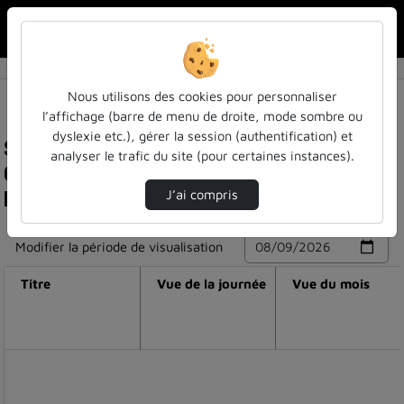
Rechercher u
Accueil
Nous utilisons des cookies pour personnaliser
l’affichage (barre de menu de droite, mode sombre ou
dyslexie etc.), gérer la session (authentification) et
Statistiques de visualisation de la vidéo
analyser le trafic du site (pour certaines instances).
Congrès posture equilibre mouvement - herman
kingma
J’ai compris
Modifier la période de visualisation
Titre
Vue de la journée
Vue du mois