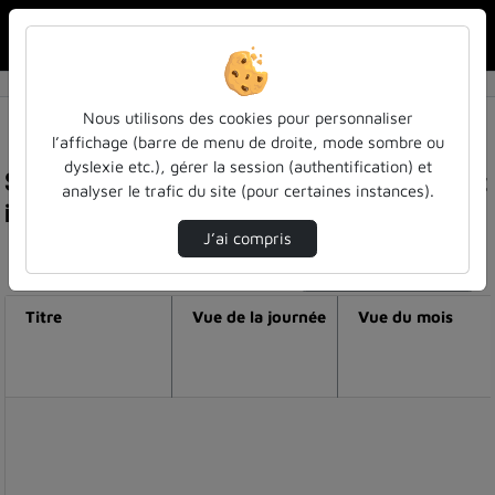
Rechercher u
Accueil
Nous utilisons des cookies pour personnaliser
l’affichage (barre de menu de droite, mode sombre ou
dyslexie etc.), gérer la session (authentification) et
Statistiques de visualisation de la vidéo Internet
analyser le trafic du site (pour certaines instances).
is coming (partie 2)
J’ai compris
Modifier la période de visualisation
Titre
Vue de la journée
Vue du mois