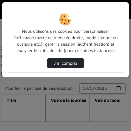
Rechercher u
Accueil
Nous utilisons des cookies pour personnaliser
l’affichage (barre de menu de droite, mode sombre ou
dyslexie etc.), gérer la session (authentification) et
Statistiques de visualisation de la vidéo
analyser le trafic du site (pour certaines instances).
Grothendieck : des camps d'internement au
sommet des mathématiques en passant par
J’ai compris
nancy
Modifier la période de visualisation
Titre
Vue de la journée
Vue du mois