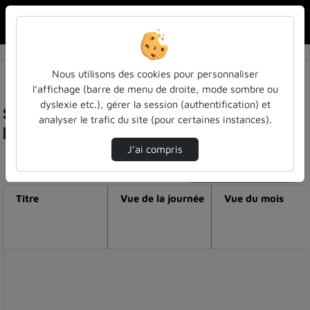
Rechercher u
Accueil
Nous utilisons des cookies pour personnaliser
l’affichage (barre de menu de droite, mode sombre ou
dyslexie etc.), gérer la session (authentification) et
Statistiques de visualisation de la vidéo Simuler
analyser le trafic du site (pour certaines instances).
la physique avec un ordinateur
J’ai compris
Modifier la période de visualisation
Titre
Vue de la journée
Vue du mois