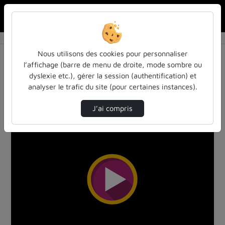
Rechercher u
Accueil
Vidéos
21 vidéos trouvées
Nous utilisons des cookies pour personnaliser
l’affichage (barre de menu de droite, mode sombre ou
Audio
Vidéo
Statistiques de vues
dyslexie etc.), gérer la session (authentification) et
analyser le trafic du site (pour certaines instances).
Direction de tri
Tri
↘
J’ai compris
00:02:45