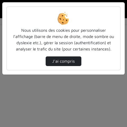
Rechercher u
Accueil
Vidéos
0 vidéo trouvée
Nous utilisons des cookies pour personnaliser
l’affichage (barre de menu de droite, mode sombre ou
Audio
Vidéo
Statistiques de vues
dyslexie etc.), gérer la session (authentification) et
analyser le trafic du site (pour certaines instances).
Direction de tri
Tri
↘
J’ai compris
Désolé, aucune vidéo trouvée.