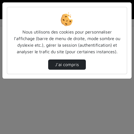
Rechercher u
Accueil
Vidéos
0 vidéo trouvée
Nous utilisons des cookies pour personnaliser
l’affichage (barre de menu de droite, mode sombre ou
Audio
Vidéo
Statistiques de vues
dyslexie etc.), gérer la session (authentification) et
analyser le trafic du site (pour certaines instances).
Direction de tri
Tri
↘
J’ai compris
Désolé, aucune vidéo trouvée.