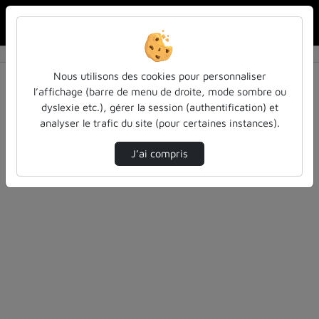
Rechercher u
Accueil
Vidéos
0 vidéo trouvée
Nous utilisons des cookies pour personnaliser
l’affichage (barre de menu de droite, mode sombre ou
Audio
Vidéo
Statistiques de vues
dyslexie etc.), gérer la session (authentification) et
analyser le trafic du site (pour certaines instances).
Direction de tri
Tri
↘
J’ai compris
Désolé, aucune vidéo trouvée.