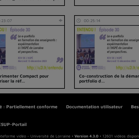
mp4
:23:07
00:25:14
rimenter Compact pour
Co-construction de la déma
riser la réf…
portfolio d…
té : Partiellement conforme
Documentation utilisateur
Bes
ESUP-Portail
ateforme vidéo - Université de Lorraine •
Version 4.3.0
• 12601 vidéos disponi