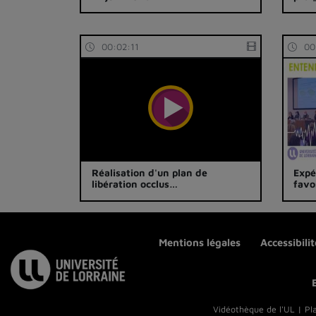
V1.
00:02:11
00
Réalisation d'un plan de
Expé
libération occlus…
favo
Mentions légales
Accessibili
Vidéothèque de l'UL | Pl