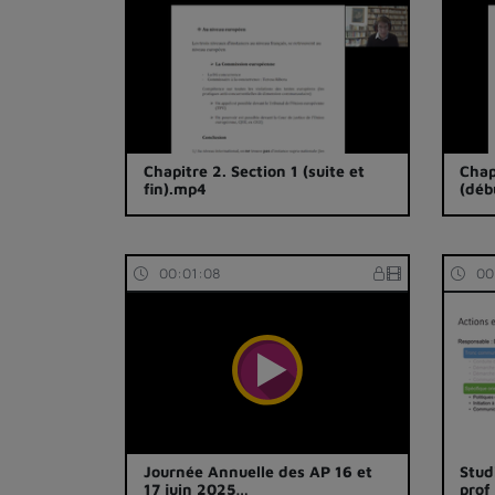
Chapitre 2. Section 1 (suite et
Chap
fin).mp4
(déb
00:01:08
00
Journée Annuelle des AP 16 et
Stud
17 juin 2025…
prof