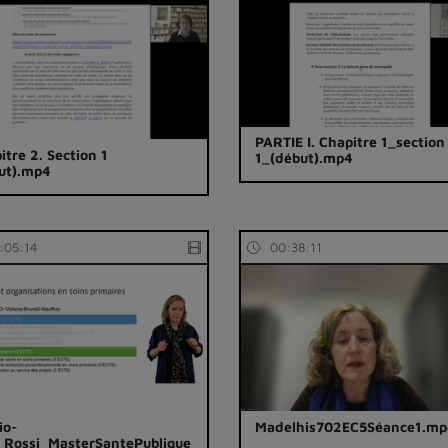
PARTIE I. Chapitre 1_section
itre 2. Section 1
1_(début).mp4
ut).mp4
:05:14
00:38:11
io-
Madelhis702EC5Séance1.m
_Rossi_MasterSantePublique