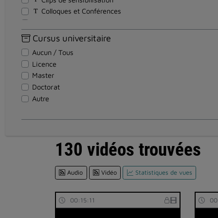
Colloques et Conférences
Cours - Formations
Discours
Cursus universitaire
Documentaires
Aucun / Tous
Documents pédagogiques
Licence
Entretiens
Master
Événements
Doctorat
Institutionnel
Autre
Magazines
Reportages
Réunion
Soutenance Thèse
130 vidéos trouvées
Spectacles et Expositions
Teasers
Audio
Vidéo
Statistiques de vues
Témoignages
Travaux d'étudiants
Tutoriel
00:15:11
00
Visites en vidéo