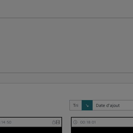
Direction de tri
Tri
↘
:14:50
00:18:01