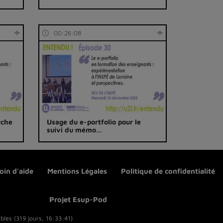
00:26:08
rche
Usage du e-portfolio pour le
suivi du mémo…
oin d'aide
Mentions Légales
Politique de confidentialité
Projet Esup-Pod
bles (319 jours, 16:33:41)