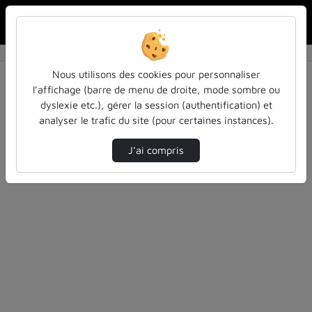
Rechercher u
Accueil
Vidéos
0 vidéo trouvée
Nous utilisons des cookies pour personnaliser
l’affichage (barre de menu de droite, mode sombre ou
Audio
Vidéo
Statistiques de vues
dyslexie etc.), gérer la session (authentification) et
analyser le trafic du site (pour certaines instances).
Direction de tri
Tri
↘
J’ai compris
Désolé, aucune vidéo trouvée.