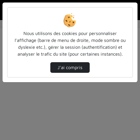
Rechercher u
Accueil
Vidéos
0 vidéo trouvée
Nous utilisons des cookies pour personnaliser
l’affichage (barre de menu de droite, mode sombre ou
Audio
Vidéo
Statistiques de vues
dyslexie etc.), gérer la session (authentification) et
analyser le trafic du site (pour certaines instances).
Direction de tri
Tri
↘
J’ai compris
Désolé, aucune vidéo trouvée.