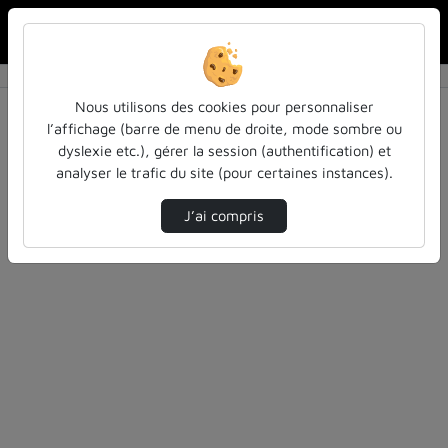
Rechercher u
Accueil
Vidéos
0 vidéo trouvée
Nous utilisons des cookies pour personnaliser
l’affichage (barre de menu de droite, mode sombre ou
Audio
Vidéo
Statistiques de vues
dyslexie etc.), gérer la session (authentification) et
analyser le trafic du site (pour certaines instances).
Direction de tri
Tri
↘
J’ai compris
Désolé, aucune vidéo trouvée.