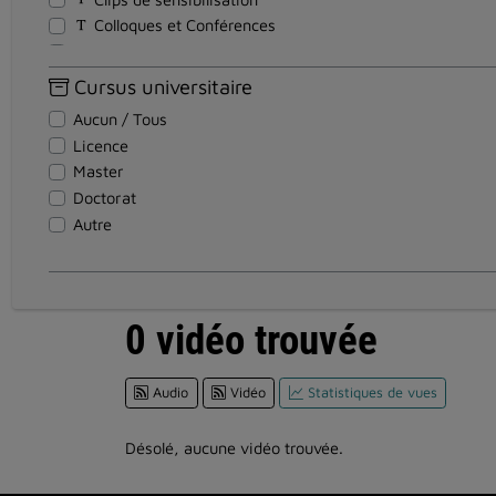
Colloques et Conférences
Cours - Formations
Discours
Cursus universitaire
Documentaires
Aucun / Tous
Documents pédagogiques
Licence
Entretiens
Master
Événements
Doctorat
Institutionnel
Autre
Magazines
Reportages
Réunion
Soutenance Thèse
0 vidéo trouvée
Spectacles et Expositions
Teasers
Audio
Vidéo
Statistiques de vues
Témoignages
Travaux d'étudiants
Tutoriel
Désolé, aucune vidéo trouvée.
Visites en vidéo