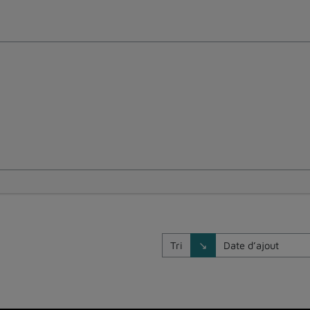
Direction de tri
Tri
↘