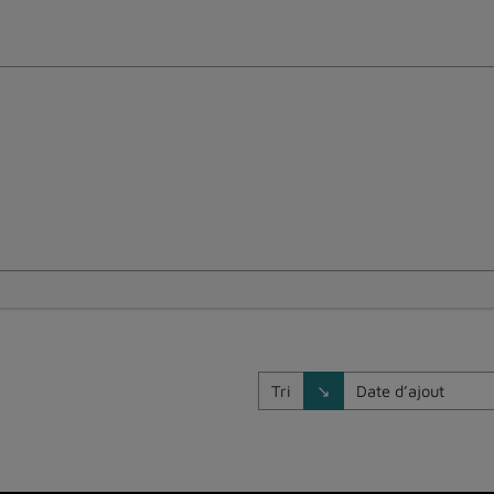
Direction de tri
Tri
↘