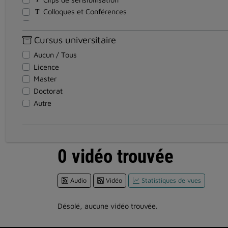
Colloques et Conférences
Cours - Formations
Discours
Cursus universitaire
Documentaires
Aucun / Tous
Documents pédagogiques
Licence
Entretiens
Master
Événements
Doctorat
Institutionnel
Autre
Magazines
Reportages
Réunion
Soutenance Thèse
0 vidéo trouvée
Spectacles et Expositions
Teasers
Audio
Vidéo
Statistiques de vues
Témoignages
Travaux d'étudiants
Tutoriel
Désolé, aucune vidéo trouvée.
Visites en vidéo