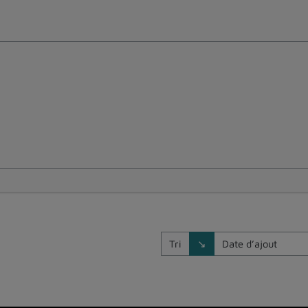
Direction de tri
Tri
↘