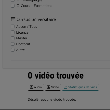
Cours - Formations
Documents pédagogiques
Travaux d'étudiants
Cursus universitaire
Magazines
Aucun / Tous
Teasers
Licence
Clips de présentation
Master
Actualités et Informations
Doctorat
Institutionnel
Autre
Événements
Spectacles et Expositions
A reclasser
Discours
0 vidéo trouvée
Soutenance Thèse
Tutoriel
Audio
Vidéo
Statistiques de vues
Réunion
Clips de sensibilisation
Visites en vidéo
Désolé, aucune vidéo trouvée.
Autres