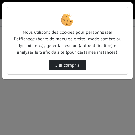
Rechercher u
Accueil
Vidéos
0 vidéo trouvée
Nous utilisons des cookies pour personnaliser
l’affichage (barre de menu de droite, mode sombre ou
Audio
Vidéo
Statistiques de vues
dyslexie etc.), gérer la session (authentification) et
analyser le trafic du site (pour certaines instances).
Direction de tri
Tri
↘
J’ai compris
Désolé, aucune vidéo trouvée.