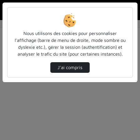
Rechercher u
Accueil
Vidéos
0 vidéo trouvée
Nous utilisons des cookies pour personnaliser
l’affichage (barre de menu de droite, mode sombre ou
Audio
Vidéo
Statistiques de vues
dyslexie etc.), gérer la session (authentification) et
analyser le trafic du site (pour certaines instances).
Direction de tri
Tri
↘
J’ai compris
Désolé, aucune vidéo trouvée.