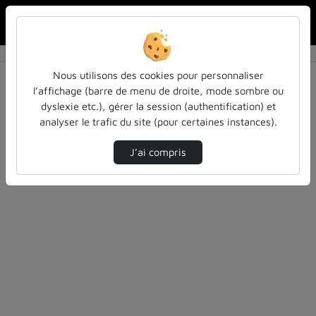
Rechercher u
Accueil
Vidéos
0 vidéo trouvée
Nous utilisons des cookies pour personnaliser
l’affichage (barre de menu de droite, mode sombre ou
Audio
Vidéo
Statistiques de vues
dyslexie etc.), gérer la session (authentification) et
analyser le trafic du site (pour certaines instances).
Direction de tri
Tri
↘
J’ai compris
Désolé, aucune vidéo trouvée.