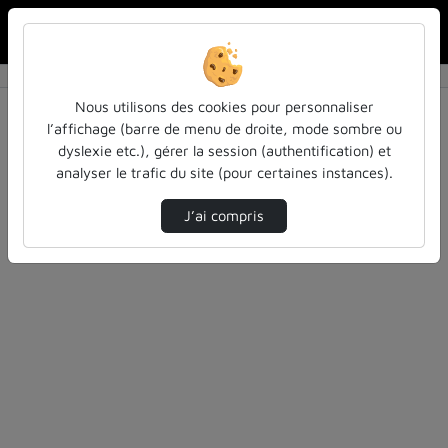
Rechercher u
Accueil
Vidéos
0 vidéo trouvée
Nous utilisons des cookies pour personnaliser
l’affichage (barre de menu de droite, mode sombre ou
Audio
Vidéo
Statistiques de vues
dyslexie etc.), gérer la session (authentification) et
analyser le trafic du site (pour certaines instances).
Direction de tri
Tri
↘
J’ai compris
Désolé, aucune vidéo trouvée.