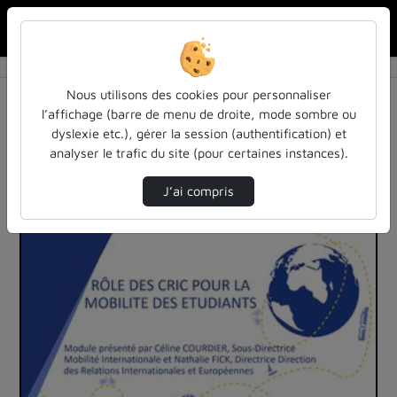
Rechercher u
Accueil
Vidéos
37 vidéos trouvées
Nous utilisons des cookies pour personnaliser
l’affichage (barre de menu de droite, mode sombre ou
Audio
Vidéo
Statistiques de vues
dyslexie etc.), gérer la session (authentification) et
analyser le trafic du site (pour certaines instances).
Direction de tri
Tri
↘
J’ai compris
00:30:13