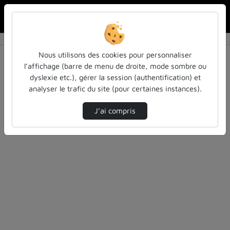
Rechercher u
Accueil
Vidéos
0 vidéo trouvée
Nous utilisons des cookies pour personnaliser
l’affichage (barre de menu de droite, mode sombre ou
Audio
Vidéo
Statistiques de vues
dyslexie etc.), gérer la session (authentification) et
analyser le trafic du site (pour certaines instances).
Direction de tri
Tri
↘
J’ai compris
Désolé, aucune vidéo trouvée.