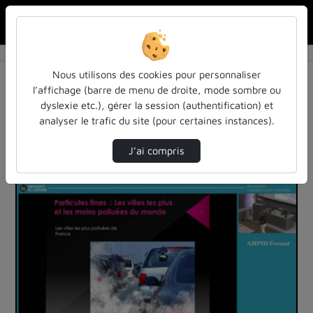
Rechercher u
Accueil
Vidéos
1 vidéo trouvée
Nous utilisons des cookies pour personnaliser
l’affichage (barre de menu de droite, mode sombre ou
Audio
Vidéo
Statistiques de vues
dyslexie etc.), gérer la session (authentification) et
analyser le trafic du site (pour certaines instances).
Direction de tri
Tri
↘
J’ai compris
01:03:18