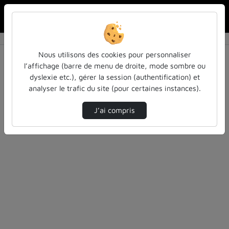
Rechercher u
Accueil
Vidéos
0 vidéo trouvée
Nous utilisons des cookies pour personnaliser
l’affichage (barre de menu de droite, mode sombre ou
Audio
Vidéo
Statistiques de vues
dyslexie etc.), gérer la session (authentification) et
analyser le trafic du site (pour certaines instances).
Direction de tri
Tri
↘
J’ai compris
Désolé, aucune vidéo trouvée.