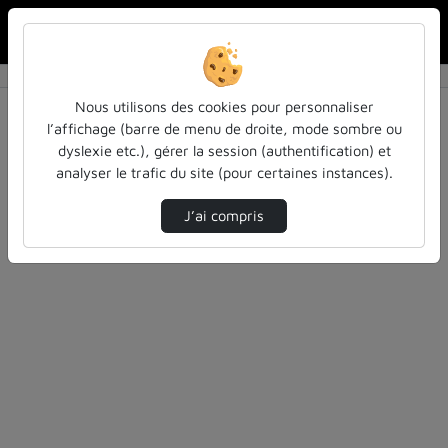
Rechercher u
Accueil
Vidéos
0 vidéo trouvée
Nous utilisons des cookies pour personnaliser
l’affichage (barre de menu de droite, mode sombre ou
Audio
Vidéo
Statistiques de vues
dyslexie etc.), gérer la session (authentification) et
analyser le trafic du site (pour certaines instances).
Direction de tri
Tri
↘
J’ai compris
Désolé, aucune vidéo trouvée.