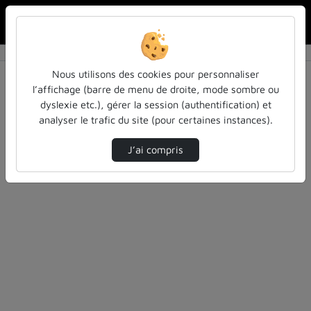
Rechercher u
Accueil
Vidéos
0 vidéo trouvée
Nous utilisons des cookies pour personnaliser
l’affichage (barre de menu de droite, mode sombre ou
Audio
Vidéo
Statistiques de vues
dyslexie etc.), gérer la session (authentification) et
analyser le trafic du site (pour certaines instances).
Direction de tri
Tri
↘
J’ai compris
Désolé, aucune vidéo trouvée.