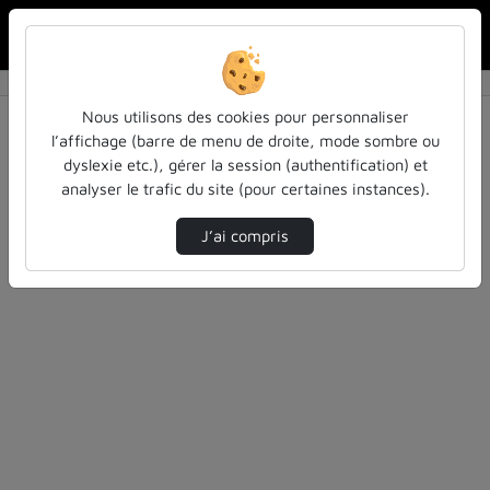
Rechercher u
Accueil
Vidéos
0 vidéo trouvée
Nous utilisons des cookies pour personnaliser
l’affichage (barre de menu de droite, mode sombre ou
Audio
Vidéo
Statistiques de vues
dyslexie etc.), gérer la session (authentification) et
analyser le trafic du site (pour certaines instances).
Direction de tri
Tri
↘
J’ai compris
Désolé, aucune vidéo trouvée.