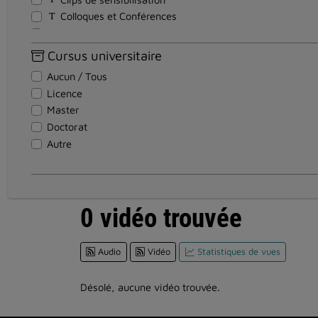
Colloques et Conférences
Cours - Formations
Discours
Cursus universitaire
Documentaires
Aucun / Tous
Documents pédagogiques
Licence
Entretiens
Master
Événements
Doctorat
Institutionnel
Autre
Magazines
Reportages
Réunion
Soutenance Thèse
0 vidéo trouvée
Spectacles et Expositions
Teasers
Audio
Vidéo
Statistiques de vues
Témoignages
Travaux d'étudiants
Tutoriel
Désolé, aucune vidéo trouvée.
Visites en vidéo