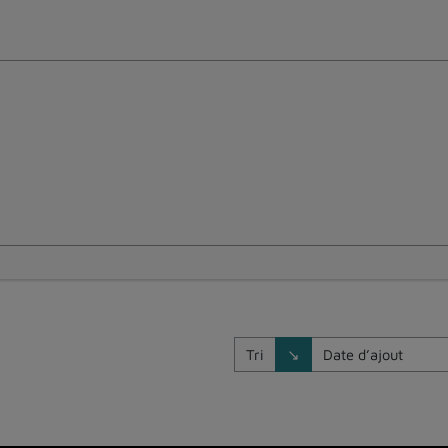
Direction de tri
Tri
↘