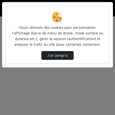
Rechercher u
Accueil
Vidéos
0 vidéo trouvée
Nous utilisons des cookies pour personnaliser
l’affichage (barre de menu de droite, mode sombre ou
Audio
Vidéo
Statistiques de vues
dyslexie etc.), gérer la session (authentification) et
analyser le trafic du site (pour certaines instances).
Direction de tri
Tri
↘
J’ai compris
Désolé, aucune vidéo trouvée.