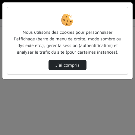
Rechercher u
Accueil
Vidéos
0 vidéo trouvée
Nous utilisons des cookies pour personnaliser
l’affichage (barre de menu de droite, mode sombre ou
Audio
Vidéo
Statistiques de vues
dyslexie etc.), gérer la session (authentification) et
analyser le trafic du site (pour certaines instances).
Direction de tri
Tri
↘
J’ai compris
Désolé, aucune vidéo trouvée.