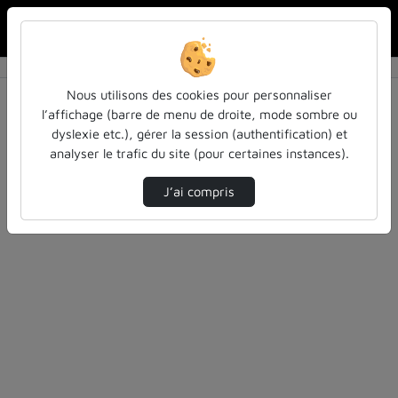
Rechercher u
Accueil
Vidéos
0 vidéo trouvée
Nous utilisons des cookies pour personnaliser
l’affichage (barre de menu de droite, mode sombre ou
Audio
Vidéo
Statistiques de vues
dyslexie etc.), gérer la session (authentification) et
analyser le trafic du site (pour certaines instances).
Direction de tri
Tri
↘
J’ai compris
Désolé, aucune vidéo trouvée.