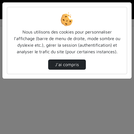
Rechercher u
Accueil
Vidéos
0 vidéo trouvée
Nous utilisons des cookies pour personnaliser
l’affichage (barre de menu de droite, mode sombre ou
Audio
Vidéo
Statistiques de vues
dyslexie etc.), gérer la session (authentification) et
analyser le trafic du site (pour certaines instances).
Direction de tri
Tri
↘
J’ai compris
Désolé, aucune vidéo trouvée.