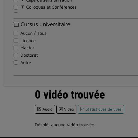
Colloques et Conférences
Cours - Formations
Discours
Cursus universitaire
Documentaires
Aucun / Tous
Documents pédagogiques
Licence
Entretiens
Master
Événements
Doctorat
Institutionnel
Autre
Magazines
Reportages
Réunion
Soutenance Thèse
0 vidéo trouvée
Spectacles et Expositions
Teasers
Audio
Vidéo
Statistiques de vues
Témoignages
Travaux d'étudiants
Tutoriel
Désolé, aucune vidéo trouvée.
Visites en vidéo