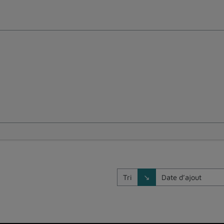
Direction de tri
Tri
↘