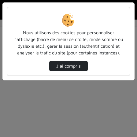
Rechercher u
Accueil
Vidéos
0 vidéo trouvée
Nous utilisons des cookies pour personnaliser
l’affichage (barre de menu de droite, mode sombre ou
Audio
Vidéo
Statistiques de vues
dyslexie etc.), gérer la session (authentification) et
analyser le trafic du site (pour certaines instances).
Direction de tri
Tri
↘
J’ai compris
Désolé, aucune vidéo trouvée.