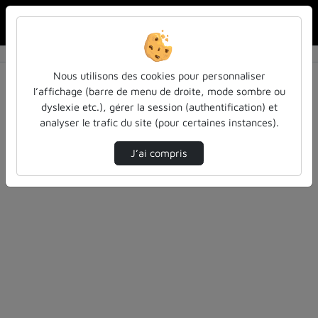
Rechercher u
Accueil
Vidéos
0 vidéo trouvée
Nous utilisons des cookies pour personnaliser
l’affichage (barre de menu de droite, mode sombre ou
Audio
Vidéo
Statistiques de vues
dyslexie etc.), gérer la session (authentification) et
analyser le trafic du site (pour certaines instances).
Direction de tri
Tri
↘
J’ai compris
Désolé, aucune vidéo trouvée.