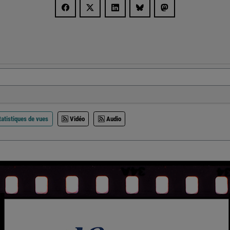
atistiques de vues
Vidéo
Audio