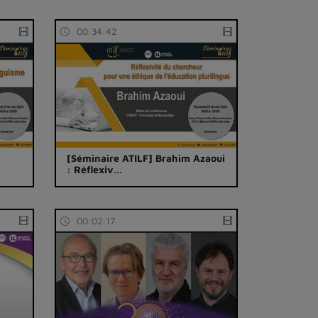
00:34:42
[Séminaire ATILF] Brahim Azaoui
: Réflexiv…
00:02:17