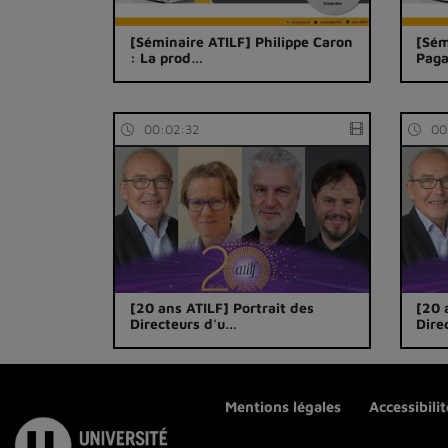
[Séminaire ATILF] Philippe Caron
[Sém
: La prod…
Paga
00:02:32
00
[20 ans ATILF] Portrait des
[20 
Directeurs d'u…
Dire
Mentions légales
Accessibili