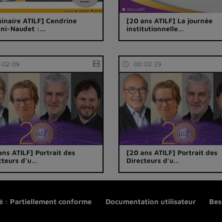
inaire ATILF] Cendrine
[20 ans ATILF] La journée
ni-Naudet :…
institutionnelle…
:02:09
00:02:29
ans ATILF] Portrait des
[20 ans ATILF] Portrait des
cteurs d'u…
Directeurs d'u…
té : Partiellement conforme
Documentation utilisateur
Bes