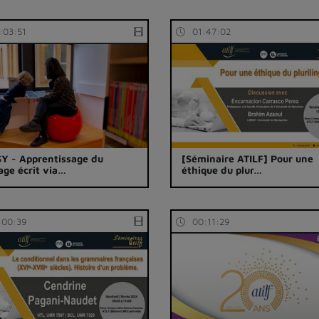
:03:51
01:47:02
Y - Apprentissage du
[Séminaire ATILF] Pour une
age écrit via…
éthique du plur…
:00:39
00:11:29