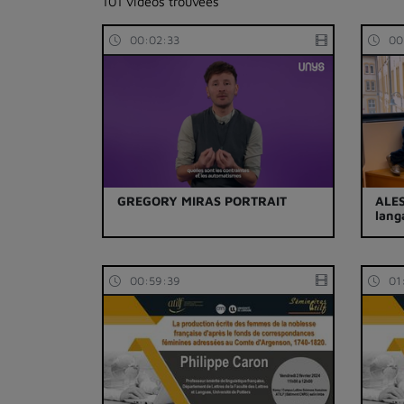
101 vidéos trouvées
00:02:33
00
GREGORY MIRAS PORTRAIT
ALES
lang
00:59:39
01