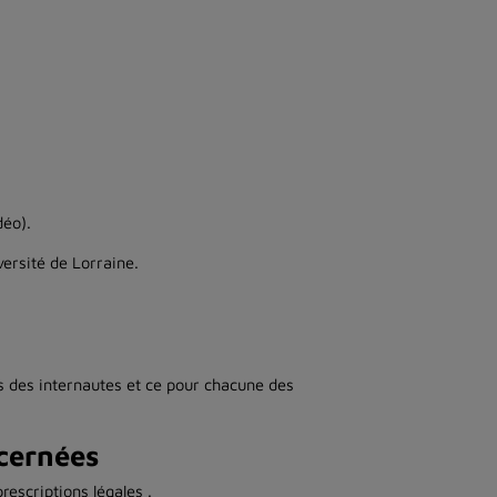
déo).
versité de Lorraine.
s des internautes et ce pour chacune des
cernées
escriptions légales .