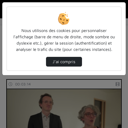
Rechercher u
Accueil
Colloque Science ouverte' 2024
Colloque Science ouverte' 2024
Nous utilisons des cookies pour personnaliser
l’affichage (barre de menu de droite, mode sombre ou
Statistiques de vues
Vidéo
Audio
dyslexie etc.), gérer la session (authentification) et
analyser le trafic du site (pour certaines instances).
Produite, ouvrir et valoriser les logiciels de recherche à
l'Université de Lorraine
J’ai compris
10 vidéos trouvées
00:03:14