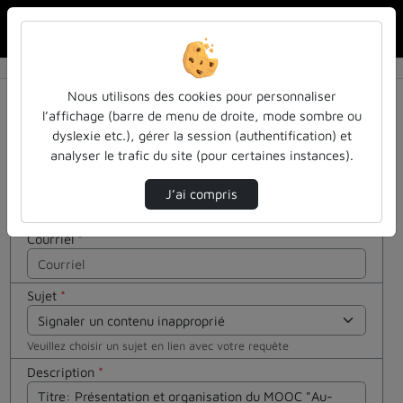
Rechercher u
Accueil
Contactez nous
Contactez nous
Cocher
Nous utilisons des cookies pour personnaliser
cette case
l’affichage (barre de menu de droite, mode sombre ou
si vous êtes
dyslexie etc.), gérer la session (authentification) et
Votre message
un humain
analyser le trafic du site (pour certaines instances).
en métal
Nom
*
(obligatoire)
J’ai compris
Courriel
*
Sujet
*
Veuillez choisir un sujet en lien avec votre requête
Description
*