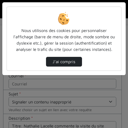
Rechercher u
Accueil
Contactez nous
Contactez nous
Cocher
Nous utilisons des cookies pour personnaliser
cette case
l’affichage (barre de menu de droite, mode sombre ou
si vous êtes
dyslexie etc.), gérer la session (authentification) et
Votre message
un humain
analyser le trafic du site (pour certaines instances).
en métal
Nom
*
(obligatoire)
J’ai compris
Courriel
*
Sujet
*
Veuillez choisir un sujet en lien avec votre requête
Description
*