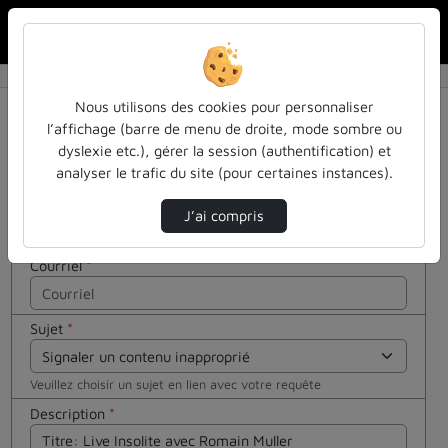
Rechercher u
Accueil
Contactez nous
Contactez nous
Cocher
Nous utilisons des cookies pour personnaliser
cette case
l’affichage (barre de menu de droite, mode sombre ou
si vous êtes
dyslexie etc.), gérer la session (authentification) et
Votre message
un humain
analyser le trafic du site (pour certaines instances).
en métal
Nom
*
(obligatoire)
J’ai compris
Courriel
*
Sujet
*
Veuillez choisir un sujet en lien avec votre requête
Description
*