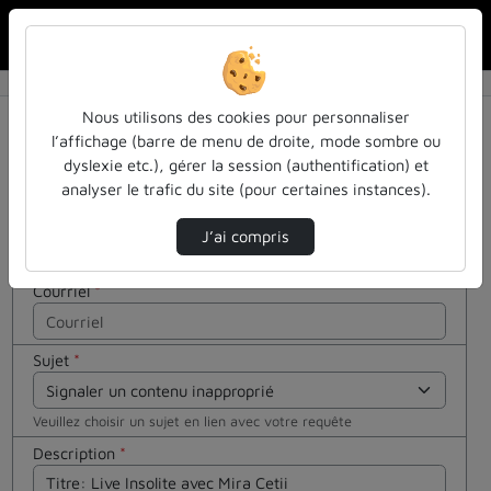
Rechercher u
Accueil
Contactez nous
Contactez nous
Cocher
Nous utilisons des cookies pour personnaliser
cette case
l’affichage (barre de menu de droite, mode sombre ou
si vous êtes
dyslexie etc.), gérer la session (authentification) et
Votre message
un humain
analyser le trafic du site (pour certaines instances).
en métal
Nom
*
(obligatoire)
J’ai compris
Courriel
*
Sujet
*
Veuillez choisir un sujet en lien avec votre requête
Description
*