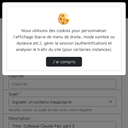
Rechercher u
Accueil
Contactez nous
Contactez nous
Cocher
Nous utilisons des cookies pour personnaliser
cette case
l’affichage (barre de menu de droite, mode sombre ou
si vous êtes
dyslexie etc.), gérer la session (authentification) et
Votre message
un humain
analyser le trafic du site (pour certaines instances).
en métal
Nom
*
(obligatoire)
J’ai compris
Courriel
*
Sujet
*
Veuillez choisir un sujet en lien avec votre requête
Description
*