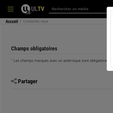
Accueil
Contactez nous
Cocher
cette case
si vous êtes
un humain
Champs obligatoires
en métal
(obligatoire)
*
Les champs marqués avec un astérisque sont obligatoires.
Partager