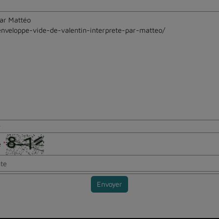
e
te
*
Envoyer