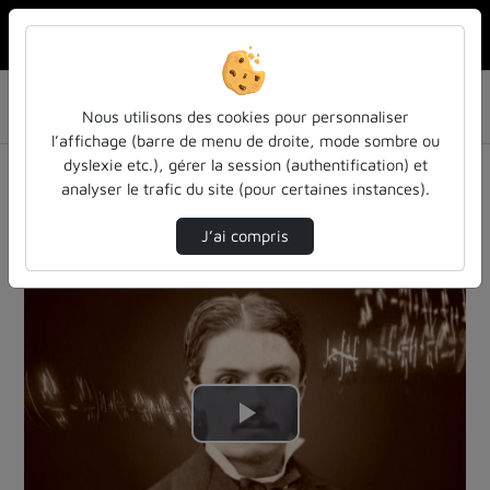
Rechercher u
Accueil
La production audiovisuelle des Usages du Numérique
Nous utilisons des cookies pour personnaliser
Tout Est Relatif, Monsieur Poincaré !
l’affichage (barre de menu de droite, mode sombre ou
La production
dyslexie etc.), gérer la session (authentification) et
analyser le trafic du site (pour certaines instances).
audiovisuelle des Usages du Numérique
J’ai compris
Description de la chaîne
Lire