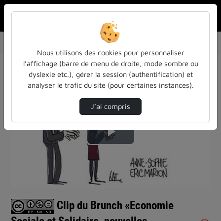
Rechercher u
Accueil
Le BRUNCH - Le goût de partager ses idées
Clip Du Brunch «Economie Sociale Et Solidair…
Nous utilisons des cookies pour personnaliser
Le BRUNCH - Le goût de partager ses idées
l’affichage (barre de menu de droite, mode sombre ou
dyslexie etc.), gérer la session (authentification) et
analyser le trafic du site (pour certaines instances).
J’ai compris
Lire
la
vidéo
Clip du Brunch «Economie
Sociale et Solidaire, nouvelles